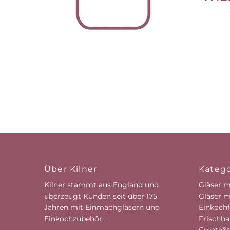
Über Kilner
Katego
Kilner stammt aus England und
Gläser m
überzeugt Kunden seit über 175
Gläser m
Jahren mit Einmachgläsern und
Einkochf
Einkochzubehör.
Frischha