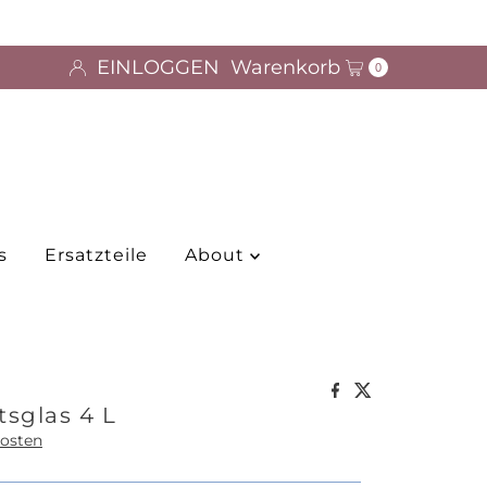
EINLOGGEN
Warenkorb
0
s
Ersatzteile
About
tsglas 4 L
osten