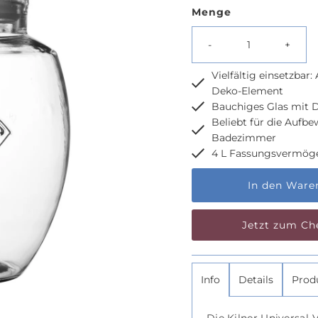
Preis
Menge
-
+
Vielfältig einsetzbar:
Deko-Element
Bauchiges Glas mit D
Beliebt für die Aufb
Badezimmer
4 L Fassungsvermöge
Nur
noch
50
übrig!
Jetzt zum Ch
Info
Details
Prod