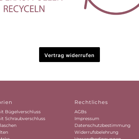
Vertrag widerrufen
rien
Rechtliches
it Bügelverschluss
AGBs
it Schraubverschluss
Impressum
laschen
Datenschutzbestimmung
lten
Widerrufsbelehrung