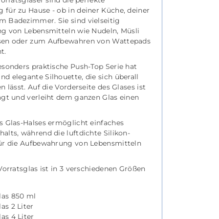
Vorratsgläser sind die perfekte
für zu Hause - ob in deiner Küche, deiner
 Badezimmer. Sie sind vielseitig
ng von Lebensmitteln wie Nudeln, Müsli
sen oder zum Aufbewahren von Wattepads
t.
esonders praktische Push-Top Serie hat
 elegante Silhouette, die sich überall
 lässt. Auf die Vorderseite des Glases ist
ägt und verleiht dem ganzen Glas einen
s Glas-Halses ermöglicht einfaches
lts, während die luftdichte Silikon-
ür die Aufbewahrung von Lebensmitteln
Vorratsglas ist in 3 verschiedenen Größen
las 850 ml
as 2 Liter
as 4 Liter