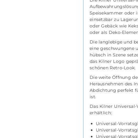
Die Kilner Universal-
Aufbewahrungslösung 
Speisekammer oder im
einsetzbar zu Lageru
oder Gebäck wie Kek
oder als Deko-Elemen
Die langlebige und b
eine geschwungene und
hübsch in Szene setzen
das Kilner Logo gepr
schönen Retro-Look.
Die weite Öffnung de
Herausnehmen des Inha
Abdichtung perfekt f
ist.
Das Kilner Universal-
erhältlich:
Universal-Vorratsg
Universal-Vorratsgl
Universal-Vorratsgl