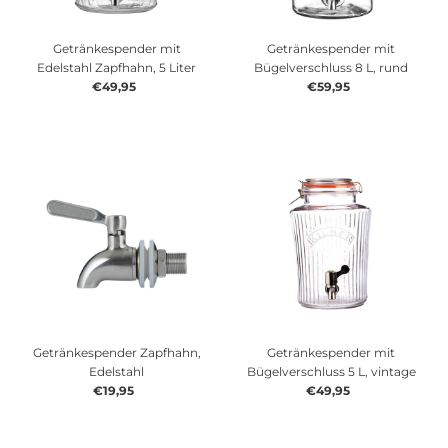
Preis, niedrig nach hoch
Preis, hoch nach niedrig
Getränkespender mit
Getränkespender mit
Edelstahl Zapfhahn, 5 Liter
Bügelverschluss 8 L, rund
Datum, alt zu neu
€49,95
Regulärer
€59,95
Regulärer
Preis
Preis
Datum, neu zu alt
Getränkespender Zapfhahn,
Getränkespender mit
Edelstahl
Bügelverschluss 5 L, vintage
€19,95
Regulärer
€49,95
Regulärer
Preis
Preis