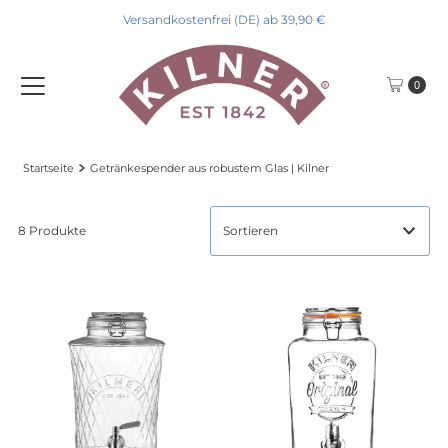
Versandkostenfrei (DE) ab 39,90 €
Direkt zum Inhalt
0
Startseite
Getränkespender aus robustem Glas | Kilner
8 Produkte
Ausgewählt
Am relevantesten
meistverkauft
Alphabetisch, A-Z
Alphabetisch, Z-A