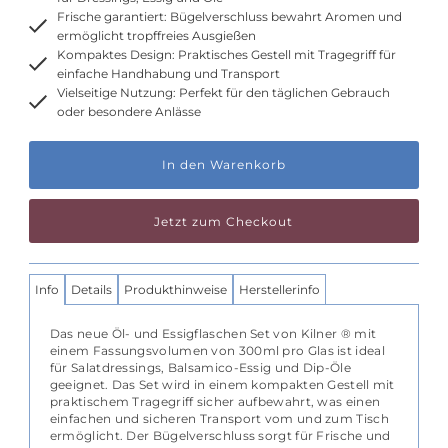
Frische garantiert: Bügelverschluss bewahrt Aromen und
ermöglicht tropffreies Ausgießen
Kompaktes Design: Praktisches Gestell mit Tragegriff für
einfache Handhabung und Transport
Vielseitige Nutzung: Perfekt für den täglichen Gebrauch
oder besondere Anlässe
Nur
noch
100
übrig!
Jetzt zum Checkout
Info
Details
Produkthinweise
Herstellerinfo
Das neue Öl- und Essigflaschen Set von Kilner ® mit
einem Fassungsvolumen von 300ml pro Glas ist ideal
für Salatdressings, Balsamico-Essig und Dip-Öle
geeignet. Das Set wird in einem kompakten Gestell mit
praktischem Tragegriff sicher aufbewahrt, was einen
einfachen und sicheren Transport vom und zum Tisch
ermöglicht. Der Bügelverschluss sorgt für Frische und