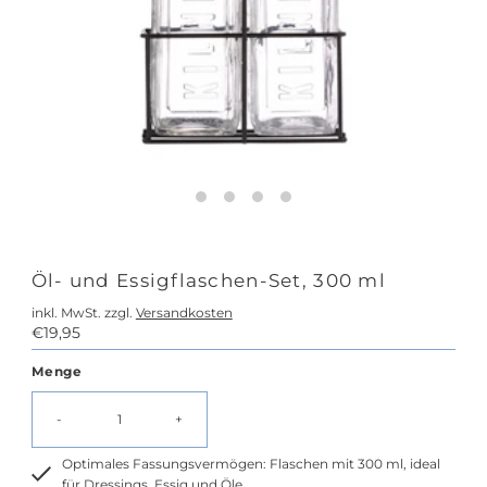
Öl- und Essigflaschen-Set, 300 ml
inkl. MwSt. zzgl.
Versandkosten
Regulärer
€19,95
Preis
Menge
-
+
Optimales Fassungsvermögen: Flaschen mit 300 ml, ideal
für Dressings, Essig und Öle