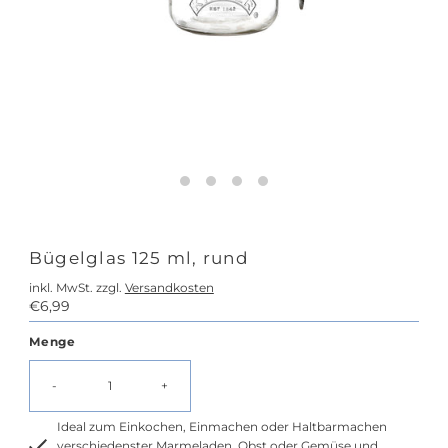
Bügelglas 125 ml, rund
inkl. MwSt. zzgl.
Versandkosten
Regulärer
€6,99
Preis
Menge
-
+
Ideal zum Einkochen, Einmachen oder Haltbarmachen
verschiedenster Marmeladen, Obst oder Gemüse und