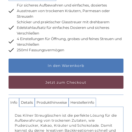
Für sicheres Aufbewahren und einfaches, dosiertes
Ausstreuen von trockenen Kräutern, Parmesan oder
Streuseln
Schicker und praktischer Glasstreuer mit drehbarem
Edelstahlaufsatz für einfaches Dosieren und sicheres
Verschließen
4 Einstellungen für Öffnung, grobes und feines Streuen und
Verschließen
250ml Fassungsvermögen
Nur
noch
1000
übrig!
Jetzt zum Checkout
Info
Details
Produkthinweise
Herstellerinfo
Das Kilner Streugläschen ist die perfekte Lösung für die
Aufbewahrung von trockenen Zutaten, wie
Puderzucker, Kakao, Kräuter und Schokolade. Damit
kannst du deine kreativen Backkreationen schnell und