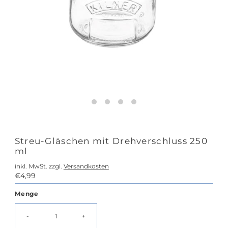
Streu-Gläschen mit Drehverschluss 250
ml
inkl. MwSt. zzgl.
Versandkosten
Regulärer
€4,99
Preis
Menge
-
+