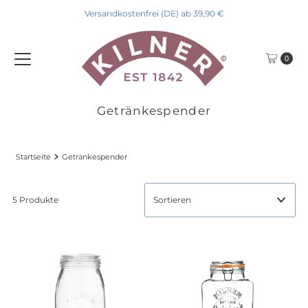
Versandkostenfrei (DE) ab 39,90 €
Direkt zum Inhalt
0
Getränkespender
Startseite
Getränkespender
5 Produkte
Ausgewählt
Am relevantesten
meistverkauft
Alphabetisch, A-Z