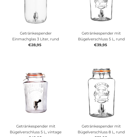
Alphabetisch, Z-A
Preis, niedrig nach hoch
Preis, hoch nach niedrig
Getränkespender
Getränkespender mit
Einmachglas 3 Liter, rund
Bügelverschluss 5 L, rund
Datum, alt zu neu
€28,95
Regulärer
€39,95
Regulärer
Preis
Preis
Datum, neu zu alt
Getränkespender mit
Getränkespender mit
Bügelverschluss 5 L, vintage
Bügelverschluss 8 L, rund